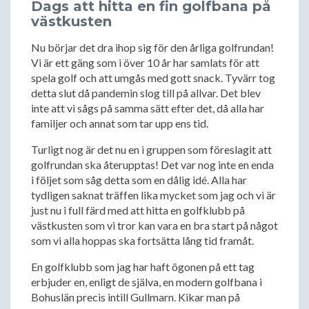
Dags att hitta en fin golfbana på
västkusten
Nu börjar det dra ihop sig för den årliga golfrundan!
Vi är ett gäng som i över 10 år har samlats för att
spela golf och att umgås med gott snack. Tyvärr tog
detta slut då pandemin slog till på allvar. Det blev
inte att vi sågs på samma sätt efter det, då alla har
familjer och annat som tar upp ens tid.
Turligt nog är det nu en i gruppen som föreslagit att
golfrundan ska återupptas! Det var nog inte en enda
i följet som såg detta som en dålig idé. Alla har
tydligen saknat träffen lika mycket som jag och vi är
just nu i full färd med att hitta en golfklubb på
västkusten som vi tror kan vara en bra start på något
som vi alla hoppas ska fortsätta lång tid framåt.
En golfklubb som jag har haft ögonen på ett tag
erbjuder en, enligt de själva, en modern golfbana i
Bohuslän precis intill Gullmarn. Kikar man på