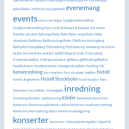
Dödsannonser Gotland
Drömfångare
drömfångaren
Duralex glas
evenemang
dykarkläder
elektrisk massagebänk
events
extra rum
fälgar
fastighetsförmedling
fastighetsförmedling Östersund
ficklampa
ficklampor
fisk online
fiskaffär på nätet
flytt ängelholm
flytta
flytta i ängelholm
Flytta
utomlands
flyttfirma
flyttfirma ängelholm
Flyttfirma Helsingborg
flytthjälp helsingoborg
Flyttstädning
Flyttstädning Jönköping
förarbevis
fordon
fornnordiska smycker
fotboll
fotograf
frisör
frisörsalong
fristående badkar
fritid
glasmästare
golfbana
golfklubb
golfpaket
handdukstork
handdukstorkar
handgjorda möbler
Handtag
hår
heminredning
hotell
herrsmycken
herrstrumpor
hoddies
Hotell Stockholm
hotell Långholmen
hund
husdjur
Hyra
inredning
limousine
hyra möbler
innovagoods
kläder
inredningsdetaljer
jaktbelysning
kommande konserter
konferens
Konferensaktiviteter skåne konferens med övernattning
konferens övernattning skåne
konferensanläggning
konserter
konserter i Halmstad
konstgalleri
köpa fisk