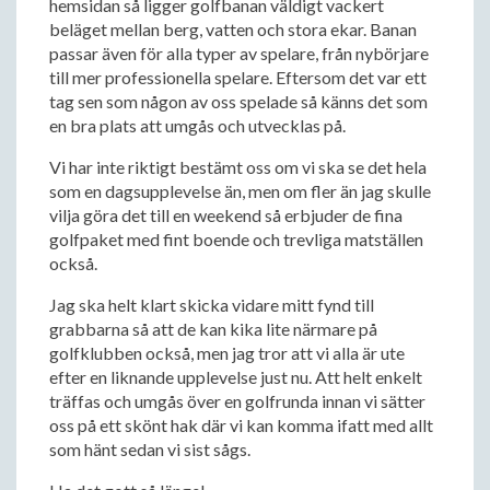
hemsidan så ligger golfbanan väldigt vackert
beläget mellan berg, vatten och stora ekar. Banan
passar även för alla typer av spelare, från nybörjare
till mer professionella spelare. Eftersom det var ett
tag sen som någon av oss spelade så känns det som
en bra plats att umgås och utvecklas på.
Vi har inte riktigt bestämt oss om vi ska se det hela
som en dagsupplevelse än, men om fler än jag skulle
vilja göra det till en weekend så erbjuder de fina
golfpaket med fint boende och trevliga matställen
också.
Jag ska helt klart skicka vidare mitt fynd till
grabbarna så att de kan kika lite närmare på
golfklubben också, men jag tror att vi alla är ute
efter en liknande upplevelse just nu. Att helt enkelt
träffas och umgås över en golfrunda innan vi sätter
oss på ett skönt hak där vi kan komma ifatt med allt
som hänt sedan vi sist sågs.