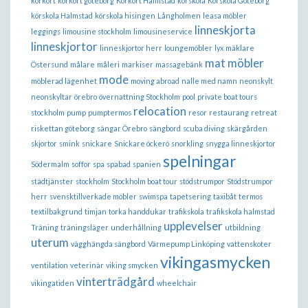
körkort
körkort göteborg
Körkort Halmstad
körskola
Körskola Göteborg
körskola Halmstad
körskola hisingen
Långholmen
leasa möbler
linneskjorta
leggings
limousine stockholm
limousineservice
linneskjortor
linneskjortor herr
loungemöbler
lyx
mäklare
mat
möbler
Östersund
målare
måleri
markiser
massagebänk
mode
möblerad lägenhet
moving abroad
nalle med namn
neonskylt
neonskyltar
örebro
övernattning Stockholm
pool
private boat tours
relocation
stockholm
pump
pumptermos
resor
restaurang
retreat
riskettan göteborg
sängar Örebro
sängbord
scuba diving
skärgården
skjortor
smink
snickare
Snickare öckerö
snorkling
snygga linneskjortor
spelningar
Södermalm
soffor
spa
spabad
spanien
städtjänster
stockholm
Stockholm boat tour
stödstrumpor
Stödstrumpor
herr
svensktillverkade möbler
swimspa
tapetsering
taxibåt
termos
textilbakgrund
timjan
torka handdukar
trafikskola
trafikskola halmstad
upplevelser
Träning
träningsläger
underhållning
utbildning
uterum
vägghängda sängbord
Värmepump Linköping
vattenskoter
vikingasmycken
ventilation
veterinär
viking smycken
vinterträdgård
vikingatiden
wheelchair