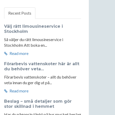
Recent Posts
Välj rätt limousineservice i
Stockholm
Så väljer du rätt limousineservice i
Stockholm Att boka en...
Read more
Förarbevis vattenskoter här är allt
du behöver veta...
Förarbevis vattenskoter – allt du behöver
veta innan du ger dig ut på...
Read more
Beslag – små detaljer som gör
stor skillnad i hemmet
Har du någonsin tänkt på hur mycket beslag