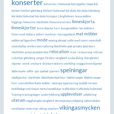
konserter
konserter i Halmstad
konstgalleri
köpa fisk
körkort
körkort göteborg
Körkort Halmstad
körskola
Körskola Göteborg
körskola Halmstad
körskola hisingen
Långholmen
leasa möbler
linneskjorta
leggings
limousine stockholm
limousineservice
linneskjortor
linneskjortor herr
loungemöbler
lyx
mäklare
mat
möbler
Östersund
målare
måleri
markiser
massagebänk
mode
möblerad lägenhet
moving abroad
nalle med namn
neonskylt
neonskyltar
örebro
övernattning Stockholm
pool
private boat tours
relocation
stockholm
pump
pumptermos
resor
restaurang
retreat
riskettan göteborg
sängar Örebro
sängbord
scuba diving
skärgården
skjortor
smink
snickare
Snickare öckerö
snorkling
snygga linneskjortor
spelningar
Södermalm
soffor
spa
spabad
spanien
städtjänster
stockholm
Stockholm boat tour
stödstrumpor
Stödstrumpor
herr
svensktillverkade möbler
swimspa
tapetsering
taxibåt
termos
textilbakgrund
timjan
torka handdukar
trafikskola
trafikskola halmstad
upplevelser
Träning
träningsläger
underhållning
utbildning
uterum
vägghängda sängbord
Värmepump Linköping
vattenskoter
vikingasmycken
ventilation
veterinär
viking smycken