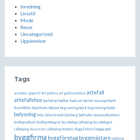
Inredning
Livsstil
Mode
Resor
Uncategorized
Upplevelser
Tags
attefall
acutator
apparel
Art gallery
art gallery online
attefallshus
backdrop
badkar
badrum
bärbar massagebänk
Bastuflotte Stockholm
båttaxi
begravningsbyrå
begravningshjälp
belysning
bilar
bilverkstad Göteborg
bokhyllor
bonamatbutiken
bröllopsalbum
bröllopsfotograf
bussbolag Lidköping
bussbolaget
Lidköping
bussresor Lidköping
buttons
Bygg Öckerö
bygga pool
byggfirma
byggföretag
byggmästare
clothing