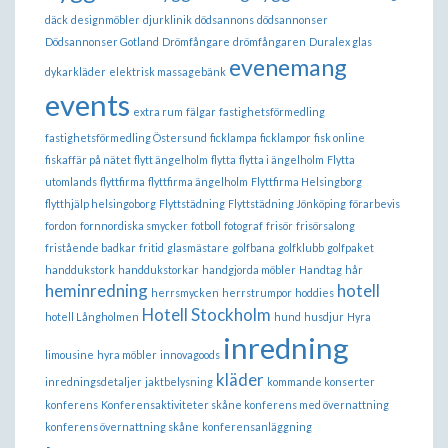
däck
designmöbler
djurklinik
dödsannons
dödsannonser
Dödsannonser Gotland
Drömfångare
drömfångaren
Duralex glas
evenemang
dykarkläder
elektrisk massagebänk
events
extra rum
fälgar
fastighetsförmedling
fastighetsförmedling Östersund
ficklampa
ficklampor
fisk online
fiskaffär på nätet
flytt ängelholm
flytta
flytta i ängelholm
Flytta
utomlands
flyttfirma
flyttfirma ängelholm
Flyttfirma Helsingborg
flytthjälp helsingoborg
Flyttstädning
Flyttstädning Jönköping
förarbevis
fordon
fornnordiska smycker
fotboll
fotograf
frisör
frisörsalong
fristående badkar
fritid
glasmästare
golfbana
golfklubb
golfpaket
handdukstork
handdukstorkar
handgjorda möbler
Handtag
hår
heminredning
hotell
herrsmycken
herrstrumpor
hoddies
Hotell Stockholm
hotell Långholmen
hund
husdjur
Hyra
inredning
limousine
hyra möbler
innovagoods
kläder
inredningsdetaljer
jaktbelysning
kommande konserter
konferens
Konferensaktiviteter skåne konferens med övernattning
konferens övernattning skåne
konferensanläggning