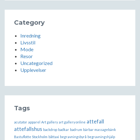
Category
Inredning
Livsstil
Mode
Resor
Uncategorized
Upplevelser
Tags
attefall
acutator
apparel
Art gallery
art gallery online
attefallshus
backdrop
badkar
badrum
bärbar massagebänk
Bastuflotte Stockholm
båttaxi
begravningsbyrå
begravningshjälp