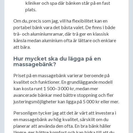
kliniker och spa där bänken står på en fast
plats.
Om du, precis som jag, vill ha flexibilitet kan en
portabel bänk vara det bästa valet. De finns i både
trä- och aluminiumramar, där trä ger en klassisk
känsla medan aluminium ofta är lättare och enklare
att bära.
Hur mycket ska du lägga på en
massagebänk?
Priset på en massagebänk varierar beroende på
kvalitet och funktioner. En grundläggande modell
kan kosta runt 1 500–3 000 kr, medan mer
avancerade bänkar med bättre stoppning och fler
justeringsmöjligheter kan ligga på 5 000 kr eller mer.
Personligen tycker jag att det är värt att investera i
en massagebänk av hög kvalitet, särskilt om du
planerar att använda den ofta. En bra bänk håller
längre, ger bättre komfort och kan bidra till att du