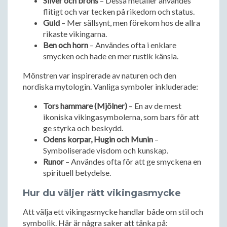
Silver och brons
– Dessa metaller användes
flitigt och var tecken på rikedom och status.
Guld
– Mer sällsynt, men förekom hos de allra
rikaste vikingarna.
Ben och horn
– Användes ofta i enklare
smycken och hade en mer rustik känsla.
Mönstren var inspirerade av naturen och den
nordiska mytologin. Vanliga symboler inkluderade:
Tors hammare (Mjölner)
– En av de mest
ikoniska vikingasymbolerna, som bars för att
ge styrka och beskydd.
Odens korpar, Hugin och Munin
–
Symboliserade visdom och kunskap.
Runor
– Användes ofta för att ge smyckena en
spirituell betydelse.
Hur du väljer rätt vikingasmycke
Att välja ett vikingasmycke handlar både om stil och
symbolik. Här är några saker att tänka på: