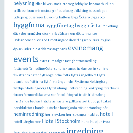
belysning
bilar
bilverkstad Göteborg
bokhyllor
bonamatbutiken
bröllopsalbum
bröllopsfotograf
bussbolag Lidköping
bussbolaget
Lidköping
bussresor Lidköping
buttons
Bygg Öckerö
bygga pool
byggfirma
byggföretag
byggmästare
clothing
däck
designmöbler
djurklinik
dödsannons
dödsannonser
Dödsannonser Gotland
Drömfångare
drömfångaren
Duralex glas
evenemang
dykarkläder
elektrisk massagebänk
events
extra rum
fälgar
fastighetsförmedling
fastighetsförmedling Östersund
ficklampa
ficklampor
fisk online
fiskaffär på nätet
flytt ängelholm
flytta
flytta i ängelholm
Flytta
utomlands
flyttfirma
flyttfirma ängelholm
Flyttfirma Helsingborg
flytthjälp helsingoborg
Flyttstädning
Flyttstädning Jönköping
förarbevis
fordon
fornnordiska smycker
fotboll
fotograf
frisör
frisörsalong
fristående badkar
fritid
glasmästare
golfbana
golfklubb
golfpaket
handdukstork
handdukstorkar
handgjorda möbler
Handtag
hår
heminredning
hotell
herrsmycken
herrstrumpor
hoddies
Hotell Stockholm
hotell Långholmen
hund
husdjur
Hyra
inredning
limousine
hyra möbler
innovagoods