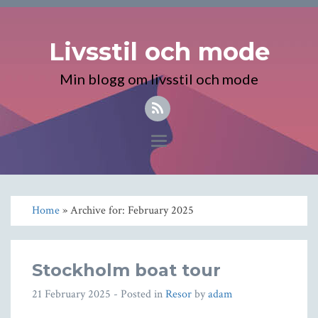
Livsstil och mode
Min blogg om livsstil och mode
Toggle
navigation
Home
» Archive for: February 2025
Stockholm boat tour
21 February 2025
- Posted in
Resor
by
adam