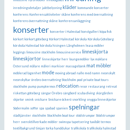
kläder
inredningsdetaljer
jaktbelysning
kommande konserter
konferens
Konferensaktiviteter skåne konferens med övernattning
konferens övernattning skåne
konferensanläggning
konserter
konserter i Halmstad
konstgalleri
köpa fisk
körkort
körkort göteborg
Körkort Halmstad
körskola
Körskola Göteborg
körskola Halmstad
körskola hisingen
Långholmen
leasa möbler
linneskjorta
leggings
limousine stockholm
limousineservice
linneskjortor
linneskjortor herr
loungemöbler
lyx
mäklare
mat
möbler
Östersund
målare
måleri
markiser
massagebänk
mode
möblerad lägenhet
moving abroad
nalle med namn
neonskylt
neonskyltar
örebro
övernattning Stockholm
pool
private boat tours
relocation
stockholm
pump
pumptermos
resor
restaurang
retreat
riskettan göteborg
sängar Örebro
sängbord
scuba diving
skärgården
skjortor
smink
snickare
Snickare öckerö
snorkling
snygga linneskjortor
spelningar
Södermalm
soffor
spa
spabad
spanien
städtjänster
stockholm
Stockholm boat tour
stödstrumpor
Stödstrumpor
herr
svensktillverkade möbler
swimspa
tapetsering
taxibåt
termos
textilbakgrund
timjan
torka handdukar
trafikskola
trafikskola halmstad