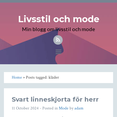
Livsstil och mode
Min blogg om livsstil och mode
Toggle
navigation
Home
» Posts tagged: kläder
Svart linneskjorta för herr
11 October 2024
- Posted in
Mode
by
adam