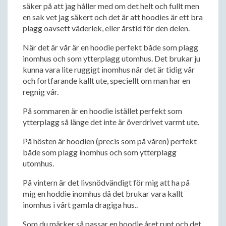
säker på att jag håller med om det helt och fullt men
en sak vet jag säkert och det är att hoodies är ett bra
plagg oavsett väderlek, eller årstid för den delen.
När det är vår är en hoodie perfekt både som plagg
inomhus och som ytterplagg utomhus. Det brukar ju
kunna vara lite ruggigt inomhus när det är tidig vår
och fortfarande kallt ute, speciellt om man har en
regnig vår.
På sommaren är en hoodie istället perfekt som
ytterplagg så länge det inte är överdrivet varmt ute.
På hösten är hoodien (precis som på våren) perfekt
både som plagg inomhus och som ytterplagg
utomhus.
På vintern är det livsnödvändigt för mig att ha på
mig en hoddie inomhus då det brukar vara kallt
inomhus i vårt gamla dragiga hus..
Som du märker så passar en hoodie året runt och det