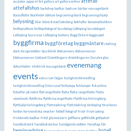
attefall
acutator
apparel
Art gallery
art gallery online
attefallshus
backdrop
badkar
badrum
bärbar massagebänk
Bastuflotte Stockholm
båttaxi
begravningsbyrå
begravningshjälp
belysning
bilar
bilverkstad Göteborg
bokhyllor
bonamatbutiken
bröllopsalbum
bröllopsfotograf
bussbolag Lidköping
bussbolaget
Lidköping
bussresor Lidköping
buttons
Bygg Öckerö
bygga pool
byggfirma
byggföretag
byggmästare
clothing
däck
designmöbler
djurklinik
dödsannons
dödsannonser
Dödsannonser Gotland
Drömfångare
drömfångaren
Duralex glas
evenemang
dykarkläder
elektrisk massagebänk
events
extra rum
fälgar
fastighetsförmedling
fastighetsförmedling Östersund
ficklampa
ficklampor
fisk online
fiskaffär på nätet
flytt ängelholm
flytta
flytta i ängelholm
Flytta
utomlands
flyttfirma
flyttfirma ängelholm
Flyttfirma Helsingborg
flytthjälp helsingoborg
Flyttstädning
Flyttstädning Jönköping
förarbevis
fordon
fornnordiska smycker
fotboll
fotograf
frisör
frisörsalong
fristående badkar
fritid
glasmästare
golfbana
golfklubb
golfpaket
handdukstork
handdukstorkar
handgjorda möbler
Handtag
hår
heminredning
hotell
herrsmycken
herrstrumpor
hoddies