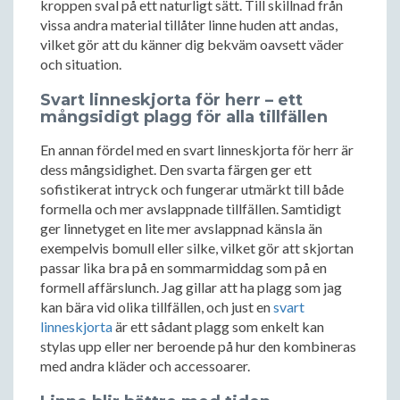
kroppen sval på ett naturligt sätt. Till skillnad från
vissa andra material tillåter linne huden att andas,
vilket gör att du känner dig bekväm oavsett väder
och situation.
Svart linneskjorta för herr – ett
mångsidigt plagg för alla tillfällen
En annan fördel med en svart linneskjorta för herr är
dess mångsidighet. Den svarta färgen ger ett
sofistikerat intryck och fungerar utmärkt till både
formella och mer avslappnade tillfällen. Samtidigt
ger linnetyget en lite mer avslappnad känsla än
exempelvis bomull eller silke, vilket gör att skjortan
passar lika bra på en sommarmiddag som på en
formell affärslunch. Jag gillar att ha plagg som jag
kan bära vid olika tillfällen, och just en
svart
linneskjorta
är ett sådant plagg som enkelt kan
stylas upp eller ner beroende på hur den kombineras
med andra kläder och accessoarer.