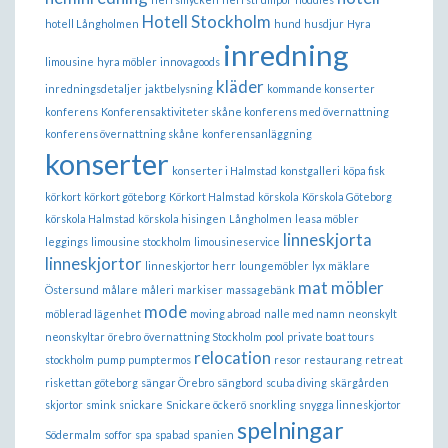
Hotell Stockholm
hotell Långholmen
hund
husdjur
Hyra
inredning
limousine
hyra möbler
innovagoods
kläder
inredningsdetaljer
jaktbelysning
kommande konserter
konferens
Konferensaktiviteter skåne konferens med övernattning
konferens övernattning skåne
konferensanläggning
konserter
konserter i Halmstad
konstgalleri
köpa fisk
körkort
körkort göteborg
Körkort Halmstad
körskola
Körskola Göteborg
körskola Halmstad
körskola hisingen
Långholmen
leasa möbler
linneskjorta
leggings
limousine stockholm
limousineservice
linneskjortor
linneskjortor herr
loungemöbler
lyx
mäklare
mat
möbler
Östersund
målare
måleri
markiser
massagebänk
mode
möblerad lägenhet
moving abroad
nalle med namn
neonskylt
neonskyltar
örebro
övernattning Stockholm
pool
private boat tours
relocation
stockholm
pump
pumptermos
resor
restaurang
retreat
riskettan göteborg
sängar Örebro
sängbord
scuba diving
skärgården
skjortor
smink
snickare
Snickare öckerö
snorkling
snygga linneskjortor
spelningar
Södermalm
soffor
spa
spabad
spanien