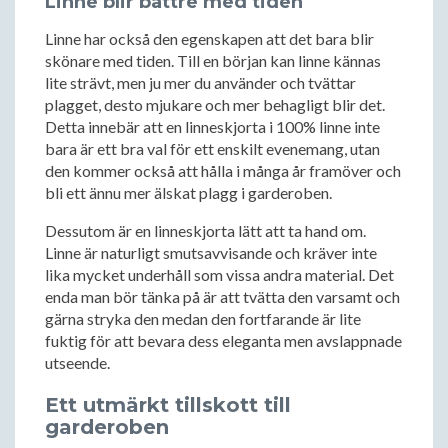
Linne blir bättre med tiden
Linne har också den egenskapen att det bara blir
skönare med tiden. Till en början kan linne kännas
lite strävt, men ju mer du använder och tvättar
plagget, desto mjukare och mer behagligt blir det.
Detta innebär att en linneskjorta i 100% linne inte
bara är ett bra val för ett enskilt evenemang, utan
den kommer också att hålla i många år framöver och
bli ett ännu mer älskat plagg i garderoben.
Dessutom är en linneskjorta lätt att ta hand om.
Linne är naturligt smutsavvisande och kräver inte
lika mycket underhåll som vissa andra material. Det
enda man bör tänka på är att tvätta den varsamt och
gärna stryka den medan den fortfarande är lite
fuktig för att bevara dess eleganta men avslappnade
utseende.
Ett utmärkt tillskott till
garderoben