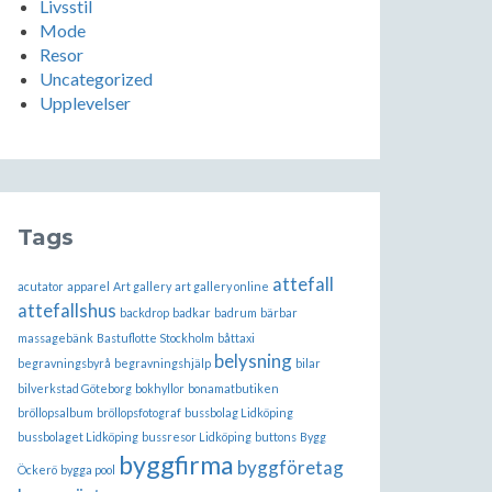
Livsstil
Mode
Resor
Uncategorized
Upplevelser
Tags
attefall
acutator
apparel
Art gallery
art gallery online
attefallshus
backdrop
badkar
badrum
bärbar
massagebänk
Bastuflotte Stockholm
båttaxi
belysning
begravningsbyrå
begravningshjälp
bilar
bilverkstad Göteborg
bokhyllor
bonamatbutiken
bröllopsalbum
bröllopsfotograf
bussbolag Lidköping
bussbolaget Lidköping
bussresor Lidköping
buttons
Bygg
byggfirma
byggföretag
Öckerö
bygga pool