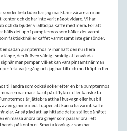
r sönder hela tiden har jag märkt är svårare än man
tt kontor och de har inte varit något vidare. Vi har
och då bjuder vi alltid på kaffe med mera. För att
atar hälls det upp i pumptermos som håller det varmt.
om faktiskt håller kaffet varmt samt inte går sönder.
st en sådan pumptermos. Vi har haft den nu i flera
a länge, den är även väldigt smidig att använda.
sig när man pumpar, vilket kan vara pinsamt när man
erfekt varje gång och jag har till och med köpt in fler
os till andra som också söker efter en bra pumptermos
 sommaren när man ska ut på utflykter eller kanske ta
umptermos är jättebra att ha i husvagn eller husbil
k av en granne med. Toppen att kunna ha varmt kaffe
glar. Är så glad att jag hittade detta stället på nätet
n en massa andra bra grejer som passar bra i ett
ll hands på kontoret. Smarta lösningar som har