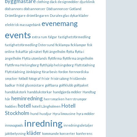
byggmästare
clothing
däck
designmöbler
djurklinik
dödsannons
dödsannonser
Dödsannonser Gotland
Drömfångare
drömfångaren
Duralex glas
dykarkläder
evenemang
elektrisk massagebänk
events
extra rum
fälgar
fastighetsförmedling
fastighetsförmedling Östersund
ficklampa
ficklampor
fisk
online
fiskaffär på nätet
flytt ängelholm
flytta
flytta i
ängelholm
Flytta utomlands
flyttfirma
flyttfirma ängelholm
Flyttfirma Helsingborg
flytthjälp helsingoborg
Flyttstädning
Flyttstädning Jönköping
förarbevis
fordon
fornnordiska
smycker
fotboll
fotograf
frisör
frisörsalong
fristående
badkar
fritid
glasmästare
golfbana
golfklubb
golfpaket
handdukstork
handdukstorkar
handgjorda möbler
Handtag
heminredning
hår
herrsmycken
herrstrumpor
hotell
Hotell
hoddies
hotell Långholmen
Stockholm
hund
husdjur
Hyra limousine
hyra möbler
inredning
innovagoods
inredningsdetaljer
kläder
jaktbelysning
kommande konserter
konferens