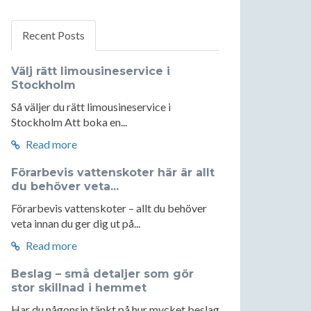
Recent Posts
Välj rätt limousineservice i
Stockholm
Så väljer du rätt limousineservice i
Stockholm Att boka en...
Read more
Förarbevis vattenskoter här är allt
du behöver veta...
Förarbevis vattenskoter – allt du behöver
veta innan du ger dig ut på...
Read more
Beslag – små detaljer som gör
stor skillnad i hemmet
Har du någonsin tänkt på hur mycket beslag