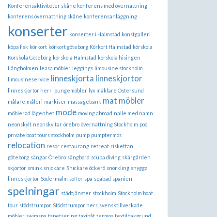
Konferensaktiviteter skåne konferens med övernattning
konferens övernattning skåne
konferensanläggning
konserter
konserter i Halmstad
konstgalleri
köpa fisk
körkort
körkort göteborg
Körkort Halmstad
körskola
Körskola Göteborg
körskola Halmstad
körskola hisingen
Långholmen
leasa möbler
leggings
limousine stockholm
linneskjorta
linneskjortor
limousineservice
linneskjortor herr
loungemöbler
lyx
mäklare Östersund
mat
möbler
målare
måleri
markiser
massagebänk
mode
möblerad lägenhet
moving abroad
nalle med namn
neonskylt
neonskyltar
örebro
övernattning Stockholm
pool
private boat tours stockholm
pump
pumptermos
relocation
resor
restaurang
retreat
riskettan
göteborg
sängar Örebro
sängbord
scuba diving
skärgården
skjortor
smink
snickare
Snickare öckerö
snorkling
snygga
linneskjortor
Södermalm
soffor
spa
spabad
spanien
spelningar
städtjänster
stockholm
Stockholm boat
tour
stödstrumpor
Stödstrumpor herr
svensktillverkade
möbler
swimspa
tapetsering
taxibåt
termos
textilbakgrund