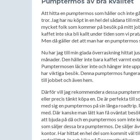
Pumptermos av bra kvalitet
Att hitta en pumptermos som håller och inte gå
tror. Jag har nu köpt in en hel del sådana till mi
mycket folk som kommer på besök på mitt jobb 
kaffet inte ska bli kallt under tiden som vi pr
Men då gäller det att man har en pumptermos s
Nu har jag till min glada överraskning hittat ju
månader. Den håller inte bara kaffet varmt extr
Pumptermosen läcker inte och hänger inte upp 
har viktiga besök. Denna pumptermos fungerar p
till jobbet och även hem.
Därför vill jag rekommendera dessa pumpterm
eller precis tänkt köpa en. De är perfekta till
med sig en pumptermos på sin långa roadtrip. P
med. Där kanske man lätt kan få oväntat besö
att bjuda på då och en pumptermos som inte krån
som säljer dessa bra pumptermos. De säljer äve
kontor. Har hittat en hel del som kommit väl ti
underlättat. In och kika på Bonamatbutiken.