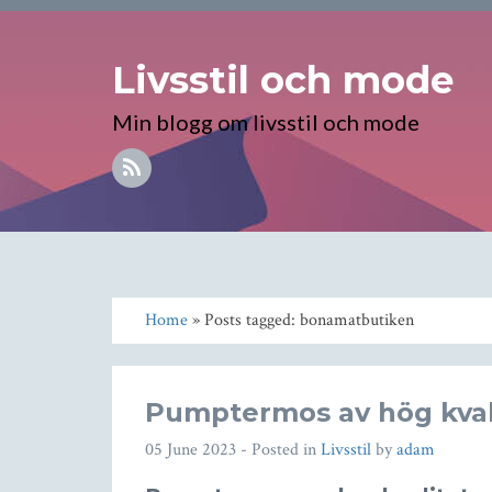
Livsstil och mode
Min blogg om livsstil och mode
Home
» Posts tagged: bonamatbutiken
Pumptermos av hög kval
05 June 2023
- Posted in
Livsstil
by
adam