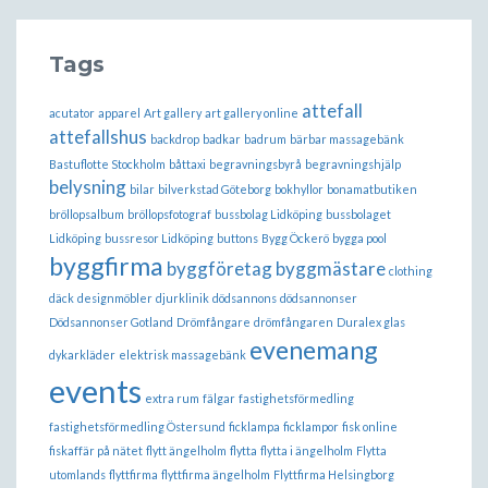
Tags
attefall
acutator
apparel
Art gallery
art gallery online
attefallshus
backdrop
badkar
badrum
bärbar massagebänk
Bastuflotte Stockholm
båttaxi
begravningsbyrå
begravningshjälp
belysning
bilar
bilverkstad Göteborg
bokhyllor
bonamatbutiken
bröllopsalbum
bröllopsfotograf
bussbolag Lidköping
bussbolaget
Lidköping
bussresor Lidköping
buttons
Bygg Öckerö
bygga pool
byggfirma
byggföretag
byggmästare
clothing
däck
designmöbler
djurklinik
dödsannons
dödsannonser
Dödsannonser Gotland
Drömfångare
drömfångaren
Duralex glas
evenemang
dykarkläder
elektrisk massagebänk
events
extra rum
fälgar
fastighetsförmedling
fastighetsförmedling Östersund
ficklampa
ficklampor
fisk online
fiskaffär på nätet
flytt ängelholm
flytta
flytta i ängelholm
Flytta
utomlands
flyttfirma
flyttfirma ängelholm
Flyttfirma Helsingborg