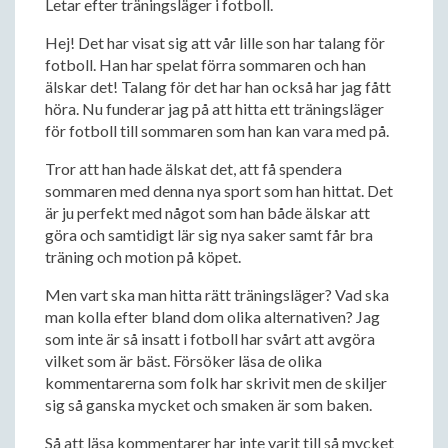
Letar efter träningsläger i fotboll.
Hej! Det har visat sig att vår lille son har talang för
fotboll. Han har spelat förra sommaren och han
älskar det! Talang för det har han också har jag fått
höra. Nu funderar jag på att hitta ett träningsläger
för fotboll till sommaren som han kan vara med på.
Tror att han hade älskat det, att få spendera
sommaren med denna nya sport som han hittat. Det
är ju perfekt med något som han både älskar att
göra och samtidigt lär sig nya saker samt får bra
träning och motion på köpet.
Men vart ska man hitta rätt träningsläger? Vad ska
man kolla efter bland dom olika alternativen? Jag
som inte är så insatt i fotboll har svårt att avgöra
vilket som är bäst. Försöker läsa de olika
kommentarerna som folk har skrivit men de skiljer
sig så ganska mycket och smaken är som baken.
Så att läsa kommentarer har inte varit till så mycket