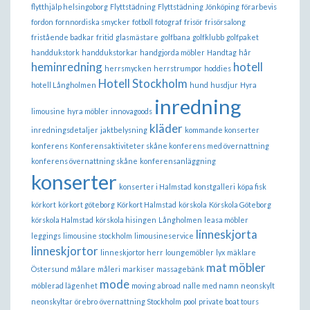
flytthjälp helsingoborg
Flyttstädning
Flyttstädning Jönköping
förarbevis
fordon
fornnordiska smycker
fotboll
fotograf
frisör
frisörsalong
fristående badkar
fritid
glasmästare
golfbana
golfklubb
golfpaket
handdukstork
handdukstorkar
handgjorda möbler
Handtag
hår
heminredning
hotell
herrsmycken
herrstrumpor
hoddies
Hotell Stockholm
hotell Långholmen
hund
husdjur
Hyra
inredning
limousine
hyra möbler
innovagoods
kläder
inredningsdetaljer
jaktbelysning
kommande konserter
konferens
Konferensaktiviteter skåne konferens med övernattning
konferens övernattning skåne
konferensanläggning
konserter
konserter i Halmstad
konstgalleri
köpa fisk
körkort
körkort göteborg
Körkort Halmstad
körskola
Körskola Göteborg
körskola Halmstad
körskola hisingen
Långholmen
leasa möbler
linneskjorta
leggings
limousine stockholm
limousineservice
linneskjortor
linneskjortor herr
loungemöbler
lyx
mäklare
mat
möbler
Östersund
målare
måleri
markiser
massagebänk
mode
möblerad lägenhet
moving abroad
nalle med namn
neonskylt
neonskyltar
örebro
övernattning Stockholm
pool
private boat tours