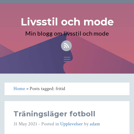
Livsstil och mode
Min blogg om livsstil och mode
Toggle
navigation
Home
» Posts tagged: fritid
Träningsläger fotboll
31 May 2021
- Posted in
Upplevelser
by
adam