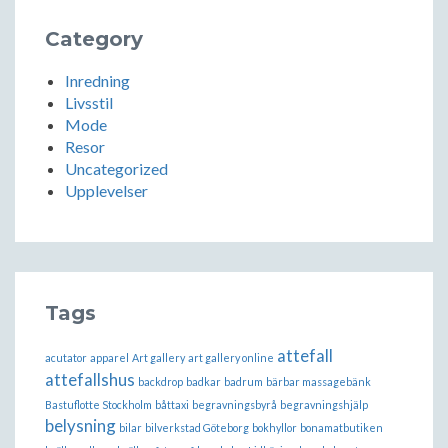
Category
Inredning
Livsstil
Mode
Resor
Uncategorized
Upplevelser
Tags
attefall
acutator
apparel
Art gallery
art gallery online
attefallshus
backdrop
badkar
badrum
bärbar massagebänk
Bastuflotte Stockholm
båttaxi
begravningsbyrå
begravningshjälp
belysning
bilar
bilverkstad Göteborg
bokhyllor
bonamatbutiken