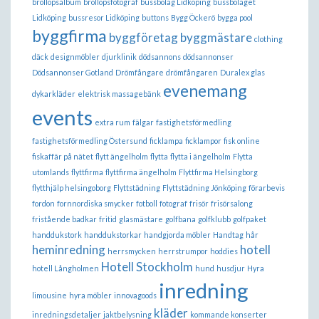
bröllopsalbum
bröllopsfotograf
bussbolag Lidköping
bussbolaget
Lidköping
bussresor Lidköping
buttons
Bygg Öckerö
bygga pool
byggfirma
byggföretag
byggmästare
clothing
däck
designmöbler
djurklinik
dödsannons
dödsannonser
Dödsannonser Gotland
Drömfångare
drömfångaren
Duralex glas
evenemang
dykarkläder
elektrisk massagebänk
events
extra rum
fälgar
fastighetsförmedling
fastighetsförmedling Östersund
ficklampa
ficklampor
fisk online
fiskaffär på nätet
flytt ängelholm
flytta
flytta i ängelholm
Flytta
utomlands
flyttfirma
flyttfirma ängelholm
Flyttfirma Helsingborg
flytthjälp helsingoborg
Flyttstädning
Flyttstädning Jönköping
förarbevis
fordon
fornnordiska smycker
fotboll
fotograf
frisör
frisörsalong
fristående badkar
fritid
glasmästare
golfbana
golfklubb
golfpaket
handdukstork
handdukstorkar
handgjorda möbler
Handtag
hår
heminredning
hotell
herrsmycken
herrstrumpor
hoddies
Hotell Stockholm
hotell Långholmen
hund
husdjur
Hyra
inredning
limousine
hyra möbler
innovagoods
kläder
inredningsdetaljer
jaktbelysning
kommande konserter