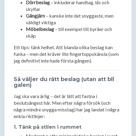
Dörrbeslag
– inkluderar handtag, lås och
skyltar
Gångjärn
– kanske inte det snyggaste, men
väldigt viktiga
Möbelbeslag
– till exempel till byråer och
skåp
Ett tips: tänk helhet. Att blanda olika beslag kan
funka – men det kräver lite fingertoppskänsla (som
jag definitivt inte hade första gången).
Så väljer du rätt beslag (utan att bli
galen)
Jag ska vara ärlig – det är lätt att fastna i
beslutsångest här. Men efter några försök (och
några mindre snygga misstag) har jag landat i några
enkla riktlinjer:
1. Tänk på stilen i rummet
Modernt = ofta minimalistiska beslag i svart