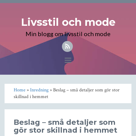
Livsstil och mode
Min blogg om livsstil och mode
Toggle
navigation
Home
»
Inredning
» Beslag – små detaljer som gör stor
skillnad i hemmet
Beslag – små detaljer som
gör stor skillnad i hemmet