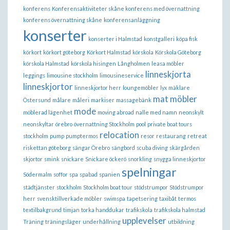
konferens
Konferensaktiviteter skåne konferens med övernattning
konferens övernattning skåne
konferensanläggning
konserter
konserter i Halmstad
konstgalleri
köpa fisk
körkort
körkort göteborg
Körkort Halmstad
körskola
Körskola Göteborg
körskola Halmstad
körskola hisingen
Långholmen
leasa möbler
linneskjorta
leggings
limousine stockholm
limousineservice
linneskjortor
linneskjortor herr
loungemöbler
lyx
mäklare
mat
möbler
Östersund
målare
måleri
markiser
massagebänk
mode
möblerad lägenhet
moving abroad
nalle med namn
neonskylt
neonskyltar
örebro
övernattning Stockholm
pool
private boat tours
relocation
stockholm
pump
pumptermos
resor
restaurang
retreat
riskettan göteborg
sängar Örebro
sängbord
scuba diving
skärgården
skjortor
smink
snickare
Snickare öckerö
snorkling
snygga linneskjortor
spelningar
Södermalm
soffor
spa
spabad
spanien
städtjänster
stockholm
Stockholm boat tour
stödstrumpor
Stödstrumpor
herr
svensktillverkade möbler
swimspa
tapetsering
taxibåt
termos
textilbakgrund
timjan
torka handdukar
trafikskola
trafikskola halmstad
upplevelser
Träning
träningsläger
underhållning
utbildning