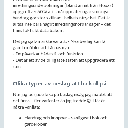
inredningsundersökningar (bland annat från Houzz)
uppger över 60 % att små uppdateringar som nya
handtag gör stor skillnad i helhetsintrycket. Det är
alltså inte bara något inredningsnördar säger – det
finns faktiskt data bakom.
Det jag själv märkte var att: - Nya beslag kan få
gamla möbler att kännas nya
- De påverkar både stil och funktion
- Det är ett av de billigaste sätten att uppgradera ett
rum
Olika typer av beslag att ha koll på
När jag började kika på beslag insåg jag snabbt att
det finns… fler varianter än jag trodde 😅 Här är
några vanliga:
Handtag och knoppar
– vanligast i kök och
garderober