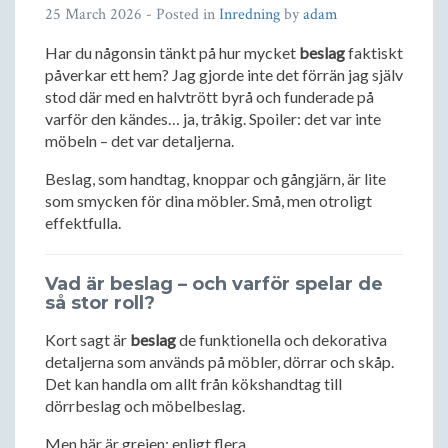
25 March 2026
- Posted in
Inredning
by
adam
Har du någonsin tänkt på hur mycket
beslag
faktiskt
påverkar ett hem? Jag gjorde inte det förrän jag själv
stod där med en halvtrött byrå och funderade på
varför den kändes… ja, tråkig. Spoiler: det var inte
möbeln – det var detaljerna.
Beslag, som handtag, knoppar och gångjärn, är lite
som smycken för dina möbler. Små, men otroligt
effektfulla.
Vad är beslag – och varför spelar de
så stor roll?
Kort sagt är
beslag
de funktionella och dekorativa
detaljerna som används på möbler, dörrar och skåp.
Det kan handla om allt från kökshandtag till
dörrbeslag och möbelbeslag.
Men här är grejen: enligt flera